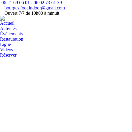
06 21 69 66 01 - 06 02 73 61 39
bourges.foot.indoor@gmail.com
Fa
Ouvert 7/7 de 10h00 à minuit
pa
Accueil
op
Activités
in
Événements
n
Restauration
w
Ligue
Vidéos
Réserver
Recherche
: