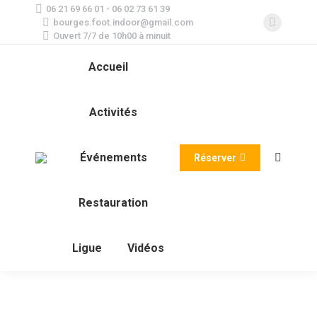
06 21 69 66 01 - 06 02 73 61 39
bourges.foot.indoor@gmail.com
Faceboo
Ouvert 7/7 de 10h00 à minuit
page
Accueil
opens
in
new
Activités
window
Événements
Réserver
Recherc
:
Restauration
Ligue
Vidéos