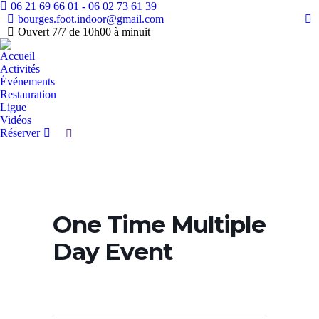
06 21 69 66 01 - 06 02 73 61 39
bourges.foot.indoor@gmail.com
Fa
Ouvert 7/7 de 10h00 à minuit
pa
Accueil
op
Activités
in
Événements
n
Restauration
w
Ligue
Vidéos
Réserver
Recherche
:
One Time Multiple
Day Event