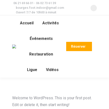
06 21 69 66 01 - 06 02 73 61 39
bourges.foot.indoor@gmail.com
Faceboo
Ouvert 7/7 de 10h00 à minuit
page
Accueil
Activités
opens
in
new
Événements
window
Réserver
Recher
Restauration
:
Ligue
Vidéos
Welcome to WordPress. This is your first post.
Edit or delete it, then start writing!