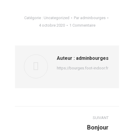
Catégorie :
Uncategorized
Par
adminbourges
4 octobre 2020
1 Commentaire
Auteur :
adminbourges
https://bourges.foot-indoor.fr
Navigation
SUIVANT
article
Bonjour